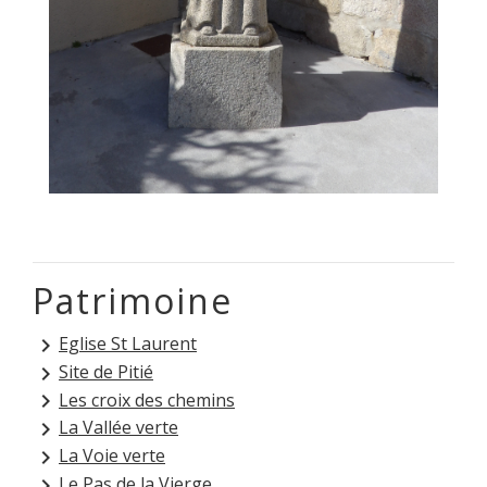
Patrimoine
Eglise St Laurent
keyboard_arrow_right
Site de Pitié
keyboard_arrow_right
Les croix des chemins
keyboard_arrow_right
La Vallée verte
keyboard_arrow_right
La Voie verte
keyboard_arrow_right
Le Pas de la Vierge
keyboard_arrow_right