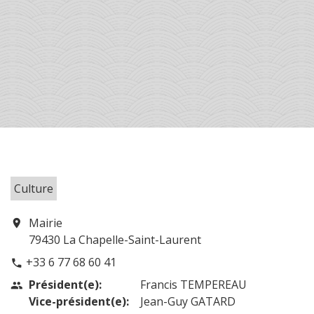
Culture
Mairie
location_on
79430 La Chapelle-Saint-Laurent
+33 6 77 68 60 41
phone
Président(e):
Francis TEMPEREAU
people
Vice-président(e):
Jean-Guy GATARD