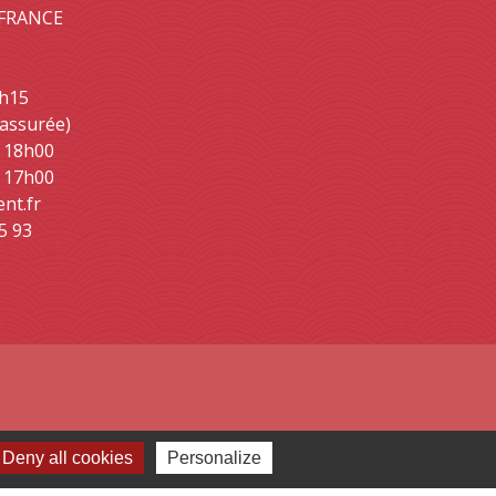
- FRANCE
2h15
 assurée)
- 18h00
- 17h00
ent.fr
5 93
Deny all cookies
Personalize