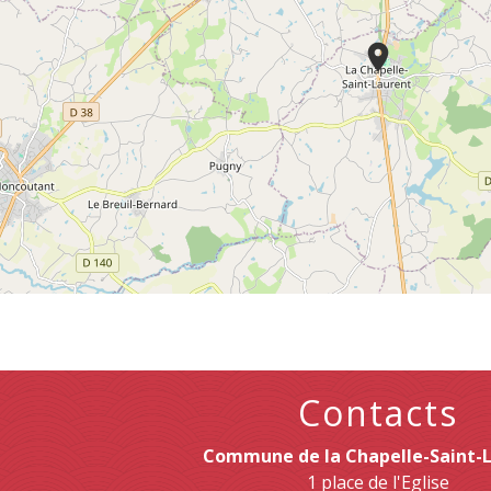
location_on
Contacts
Commune de la Chapelle-Saint-
1 place de l'Eglise