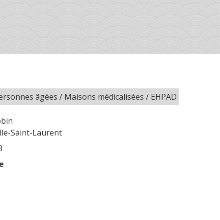
ersonnes âgées / Maisons médicalisées / EHPAD
obin
le-Saint-Laurent
3
e