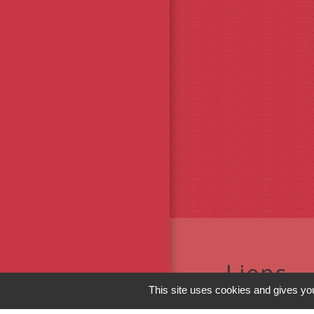
Liens
This site uses cookies and gives you
Conseil Régional