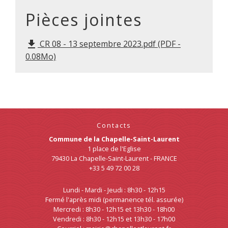
Pièces jointes
CR 08 - 13 septembre 2023.pdf (PDF -
file_download
0.08Mo)
Contacts
Commune de la Chapelle-Saint-Laurent
1 place de l'Eglise
79430 La Chapelle-Saint-Laurent - FRANCE
+33 5 49 72 00 28
Lundi - Mardi - Jeudi : 8h30 - 12h15
Fermé l'après midi (permanence tél. assurée)
Mercredi : 8h30 - 12h15 et 13h30 - 18h00
Vendredi : 8h30 - 12h15 et 13h30 - 17h00