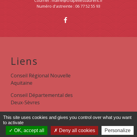
Courriel : mairie@chapellestlaurent.fr
Numéro d'astreinte : 06 77 52 55 93
Liens
Conseil Régional Nouvelle
Aquitaine
Conseil Départemental des
Deux-Sèvres
Syndicat Val de Loire
This site uses cookies and gives you control over what you want
to activate
Agglomération du Bocage
OK, accept all
Deny all cookies
Personalize
Bressuirais